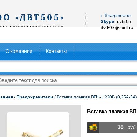
г. Владивосток
Skype
:
dvt505
dvt505@mail.ru
О компании
Контакты
лавная
/
Предохранители
/
Вставка плавкая ВП1-1 220В (0,25А-5А)
Вставка плавкая ВП1
10
руб